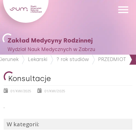
Zakład Medycyny Rodzinnej
Wydział Nauk Medycznych w Zabrzu
Kierunek
Lekarski
? rok studiów
PRZEDMIOT
Konsultacje
01/KWI/2025
01/KWI/2025
.
W kategorii: